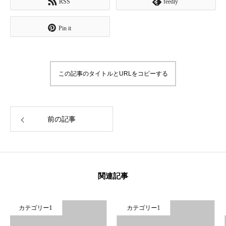
RSS
feedly
Pin it
この記事のタイトルとURLをコピーする
前の記事
Home
Project
関連記事
Company
Contact
ー1
カテゴリー1
カテゴリー1